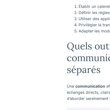
Établir un calend
Définir les règl
Utiliser des appl
Privilégier la tr
Adapter les modal
Quels outi
communica
séparés
Une
communication
ef
échanges directs, clair
d’aborder sereinement l