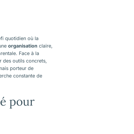
fi quotidien où la
 une
organisation
claire,
rentale. Face à la
er des outils concrets,
mais porteur de
herche constante de
té pour