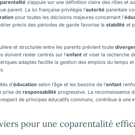
parentalité
s’appuie sur une définition claire des rôles et su
e parent. La loi française privilégie l’
autorité
parentale con
ration
pour toutes les décisions majeures concernant l’
éduc
ndrier précis des périodes de garde favorise la
stabilité
et p
lière et structurée entre les parents prévient toute
diverge
 doivent rester centrés sur l’
enfant
et viser la recherche d
umériques adaptés facilite la gestion des emplois du temps et
s.
tés d’
éducation
selon l’âge et les besoins de l’
enfant
renfo
ne prise de
responsabilité
progressive. La reconnaissance de
 respect de principes éducatifs communs, contribue à une
r
viers pour une coparentalité effi