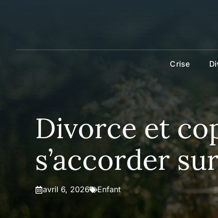
Aller
au
contenu
Crise
Di
Divorce et co
s’accorder sur
avril 6, 2026
Enfant