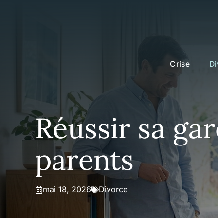
Aller
au
contenu
Crise
Di
Réussir sa gar
parents
mai 18, 2026
Divorce