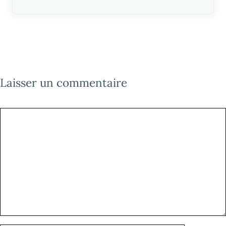
Laisser un commentaire
Commentaire