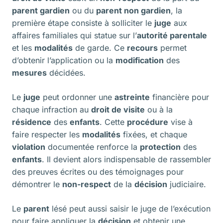
parent gardien
ou du
parent non gardien
, la
première étape consiste à solliciter le
juge
aux
affaires familiales qui statue sur l’
autorité parentale
et les
modalités
de garde. Ce
recours
permet
d’obtenir l’application ou la
modification
des
mesures
décidées.
Le
juge
peut ordonner une
astreinte
financière pour
chaque infraction au
droit de visite
ou à la
résidence
des
enfants
. Cette
procédure
vise à
faire respecter les
modalités
fixées, et chaque
violation
documentée renforce la
protection
des
enfants
. Il devient alors indispensable de rassembler
des preuves écrites ou des témoignages pour
démontrer le
non-respect
de la
décision
judiciaire.
Le
parent
lésé peut aussi saisir le juge de l’exécution
pour faire appliquer la
décision
et obtenir une