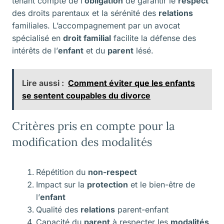
tenant compte de l’
obligation
de garantir le
respect
des droits parentaux et la sérénité des
relations
familiales. L’accompagnement par un avocat
spécialisé en
droit familial
facilite la défense des
intérêts de l’
enfant
et du
parent
lésé.
Lire aussi :
Comment éviter que les enfants
se sentent coupables du divorce
Critères pris en compte pour la
modification des modalités
Répétition du
non-respect
Impact sur la
protection
et le bien-être de
l’
enfant
Qualité des
relations
parent-enfant
Capacité du
parent
à respecter les
modalités