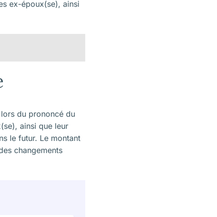
es ex-époux(se), ainsi
e
s lors du prononcé du
se), ainsi que leur
ns le futur. Le montant
n des changements