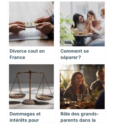
Divorce cout en
Comment se
France
séparer ?
Dommages et
Rôle des grands-
intérêts pour
parents dans la
adultère dans un
garde des enfants
divorce : montants
après un divorce