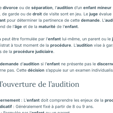
e
divorce
ou de
séparation
, l’
audition
d’un
enfant
mineur
e, de garde ou de
droit
de visite sont en jeu. Le
juge
évalue 
ant
pour déterminer la pertinence de cette
demande
. L’
aud
nd de l’
âge
et de la
maturité
de l’
enfant
.
n
peut être formulée par l’
enfant
lui-même, un parent ou le
agistrat à tout moment de la
procédure
. L’
audition
vise à gar
s de la
procédure judiciaire
.
demande
d’
audition
si l’
enfant
ne présente pas le
discer
rne pas. Cette
décision
s’appuie sur un examen individuali
d’ouverture de l’audition
scernement
: L’
enfant
doit comprendre les enjeux de la
pro
icatif
: Généralement fixé à partir de 8 ou 9 ans.
: Formulée par l’
enfant
ou un parent.