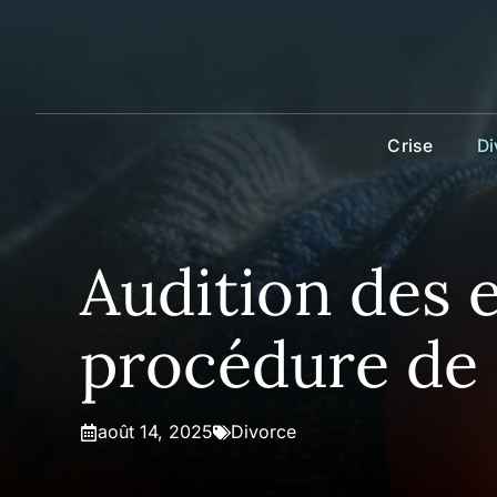
Aller
au
contenu
Crise
Di
Audition des 
procédure de 
août 14, 2025
Divorce