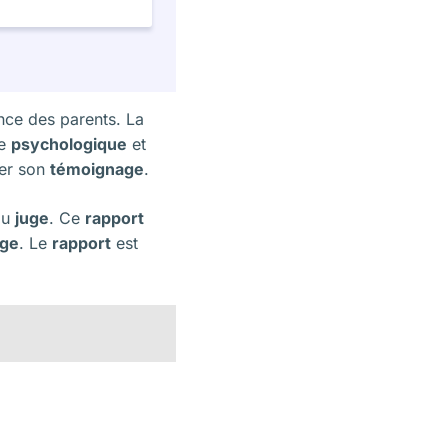
nce des parents. La
re
psychologique
et
mer son
témoignage
.
 du
juge
. Ce
rapport
age
. Le
rapport
est