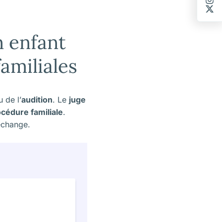
n enfant
amiliales
u de l’
audition
. Le
juge
cédure familiale
.
échange.