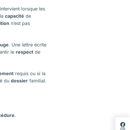
intervient lorsque les
la
capacité
de
ition
n’est pas
juge
. Une lettre écrite
antir le
respect
de
nement
requis ou si la
sé du
dossier
familial.
cédure
.