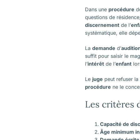
Dans une
procédure
d
questions de résidenc
discernement
de l’
enf
systématique, elle dépe
La
demande
d’
auditio
suffit pour saisir le m
l’
intérêt
de l’
enfant
lor
Le
juge
peut refuser la
procédure
ne le conce
Les critères 
Capacité de di
Âge minimum ind
Demande écrite